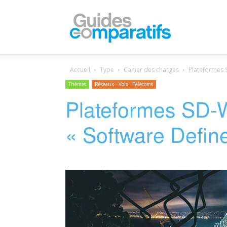
Guides
Accueil
Type
Cahier des charges
Plateformes S
Comparatifs
Thèmes
Réseaux - Voix - Télécoms
Plateformes SD-W
« Software Defin