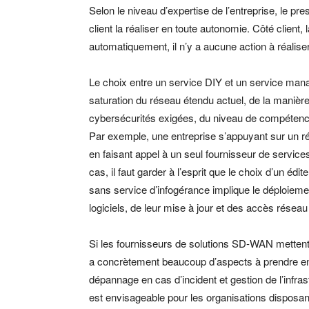
Selon le niveau d’expertise de l’entreprise, le pres
client la réaliser en toute autonomie. Côté client, 
automatiquement, il n’y a aucune action à réali
Le choix entre un service DIY et un service mana
saturation du réseau étendu actuel, de la manière 
cybersécurités exigées, du niveau de compétence
Par exemple, une entreprise s’appuyant sur un r
en faisant appel à un seul fournisseur de service
cas, il faut garder à l’esprit que le choix d’un éd
sans service d’infogérance implique le déploiem
logiciels, de leur mise à jour et des accès réseau
Si les fournisseurs de solutions SD-WAN mettent 
a concrètement beaucoup d’aspects à prendre en c
dépannage en cas d’incident et gestion de l’inf
est envisageable pour les organisations disposant