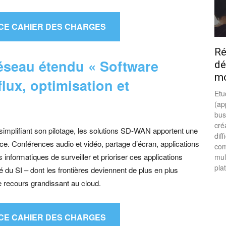
CE CAHIER DES CHARGES
Ré
éseau étendu « Software
dé
mo
flux, optimisation et
Etu
(ap
bus
cré
implifiant son pilotage, les solutions SD-WAN apportent une
dif
ce. Conférences audio et vidéo, partage d’écran, applications
com
ormatiques de surveiller et prioriser ces applications
mul
pla
é du SI – dont les frontières deviennent de plus en plus
e recours grandissant au cloud.
CE CAHIER DES CHARGES