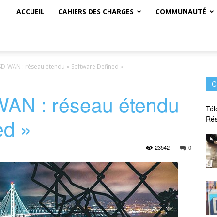
ACCUEIL
CAHIERS DES CHARGES
COMMUNAUTÉ
D-WAN : réseau étendu « Software Defined »
C
AN : réseau étendu
Tél
ed »
Rés
23542
0