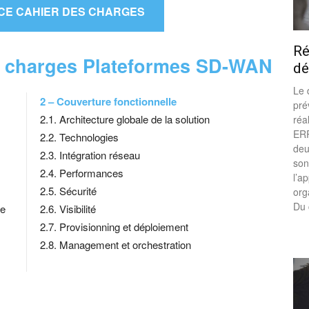
CE CAHIER DES CHARGES
Ré
s charges Plateformes SD-WAN
dé
Le 
2 – Couverture fonctionnelle
pré
2.1. Architecture globale de la solution
réa
ERP
2.2. Technologies
deu
2.3. Intégration réseau
son
2.4. Performances
l’a
2.5. Sécurité
org
Du 
ie
2.6. Visibilité
2.7. Provisionning et déploiement
2.8. Management et orchestration