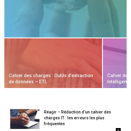
Cahier des charges : Outils d’extraction
Cahier des
de données – ETL
Intelligen
Réagir – Rédaction d’un cahier des
charges IT : les erreurs les plus
fréquentes
0