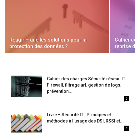
Réagir – quelles solutions pour la
Cahier des
protection des données ?
reprise d’ac
Cahier des charges Sécurité réseau IT :
Firewall, filtrage url, gestion de logs,
prévention...
0
Livre – Sécurité IT : Principes et
méthodes à l’usage des DSI, RSSI et...
0