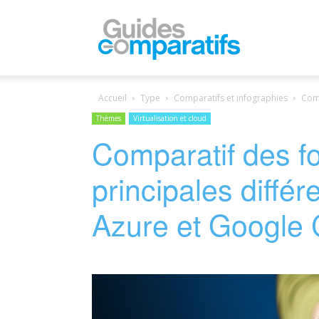
Guides
Accueil
Type
Comparatifs et infographies
Comp
Comparatifs
Thèmes
Virtualisation et cloud
Comparatif des fo
principales diffé
Azure et Google 