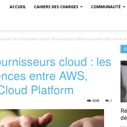
ACCUEIL
CAHIERS DES CHARGES
COMMUNAUTÉ
aratif des fournisseurs cloud : les principales différences entre AWS, Azure et.
R
urnisseurs cloud : les
rences entre AWS,
Cloud Platform
6048
0
Ré
dé