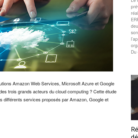
Le 
pré
réa
ERP
deu
son
l’a
org
Du 
 solutions Amazon Web Services, Microsoft Azure et Google
es trois grands acteurs du cloud computing ? Cette étude
es différents services proposés par Amazon, Google et
Ré
dé