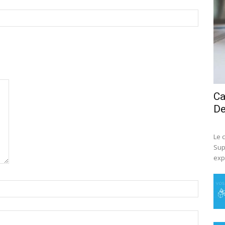
Ca
D
Le 
Sup
exp