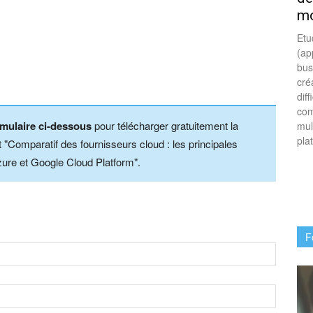
mo
Etu
(ap
bus
cré
dif
com
rmulaire ci-dessous
pour télécharger gratuitement la
mul
pla
Comparatif des fournisseurs cloud : les principales
ure et Google Cloud Platform".
F